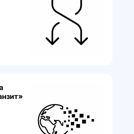
а
анзит»