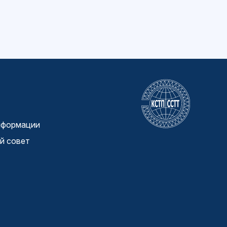
нформации
й совет