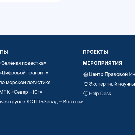
ППЫ
ПРОЕКТЫ
 «Зелёная повестка»
МЕРОПРИЯТИЯ
 «Цифровой транзит»
Центр Правовой И
по морской логистике
Экспертный научны
 МТК «Север – Юг»
Help Desk
очая группа КСТП «Запад – Восток»