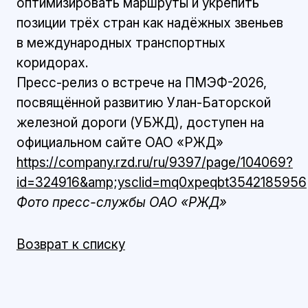
оптимизировать маршруты и укрепить
позиции трёх стран как надёжных звеньев
в международных транспортных
коридорах.
Пресс-релиз о встрече на ПМЭФ-2026,
посвящённой развитию Улан-Баторской
железной дороги (УБЖД), доступен на
официальном сайте ОАО «РЖД»
https://company.rzd.ru/ru/9397/page/104069?
id=324916&amp;ysclid=mq0xpeqbt3542185956
Фото пресс-службы ОАО «РЖД»
Возврат к списку