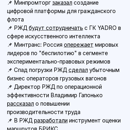
📌 Минпромторг
заказал
создание
цифровой платформы для гражданского
флота
📌 РЖД
будут сотрудничать
с ГК YADRO в
сфере искусственного интеллекта
📌 Минтранс: Россия
опережает
мировых
лидеров по "беспилотию" в сегменте
экспериментально-правовых режимов
📌 Спад погрузки РЖД
сделал
убыточным
бизнес операторов грузовых вагонов
📌 Директор РЖД по операционной
эффективности Владимир Гапонько
рассказал
о повышении
производительности труда
📌 В РЖД
разработали
инструмент оценки
маршрутов БРИКС