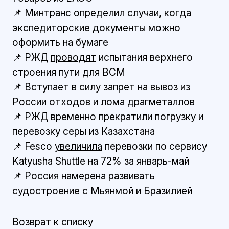
📌 Минтранс
определил
случаи, когда
экспедиторские документы можно
оформить на бумаге
📌 РЖД
проводят
испытания верхнего
строения пути для ВСМ
📌 Вступает в силу
запрет на вывоз
из
России отходов и лома драгметаллов
📌 РЖД
временно прекратили
погрузку и
перевозку серы из Казахстана
📌 Fesco
увеличила
перевозки по сервису
Katyusha Shuttle на 72% за январь-май
📌 Россия
намерена развивать
судостроение с Мьянмой и Бразилией
Возврат к списку