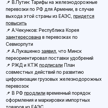
📌 В.Путин: Тарифы на железнодорожные
перевозки по РФ для Армении, в случае
выхода этой страны из ЕАЭС,
придется
повысить
📌 А.Чекунков: Республика Корея
заинтересована
в перевозках по
Севморпути
📌 А.Лукашенко
заявил
, что Минск
переориентировал поставки удобрений
📌 РЖД и КТЖ
подписали
План
совместных действий по развитию
цифровизации грузовых железнодорожных
перевозок
📌 В РФ
продлили
временный порядок
оформления и маркировки импортных
товаров из ЕАЭС