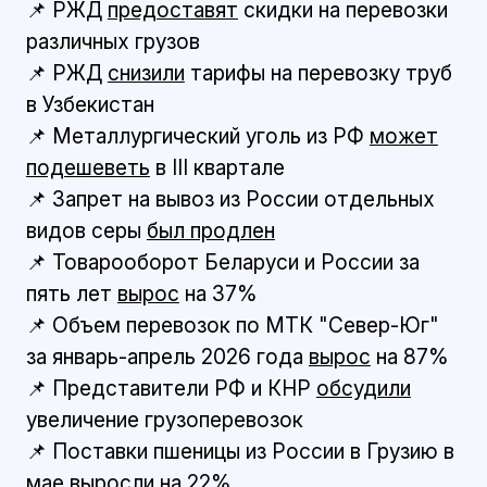
📌 РЖД
предоставят
скидки на перевозки
различных грузов
📌 РЖД
снизили
тарифы на перевозку труб
в Узбекистан
📌 Металлургический уголь из РФ
может
подешеветь
в III квартале
📌 Запрет на вывоз из России отдельных
видов серы
был продлен
📌 Товарооборот Беларуси и России за
пять лет
вырос
на 37%
📌 Объем перевозок по МТК "Север-Юг"
за январь-апрель 2026 года
вырос
на 87%
📌 Представители РФ и КНР
обсудили
увеличение грузоперевозок
📌 Поставки пшеницы из России в Грузию в
мае
выросли
на 22%