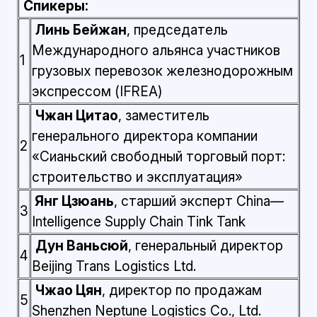
Спикеры:
Линь Бейжан
, председатель
Международного альянса участников
1
грузовых перевозок железнодорожным
экспрессом (IFREA)
Чжан Цитао
, заместитель
генерального директора компании
2
«Сианьский свободный торговый порт:
строительство и эксплуатация»
Янг Цзюань
, старший эксперт China—
3
Intelligence Supply Chain Tink Tank
Дун Ваньсюй
, генеральный директор
4
Beijing Trans Logistics Ltd.
Чжао Цян
, директор по продажам
5
Shenzhen Neptune Logistics Co., Ltd.